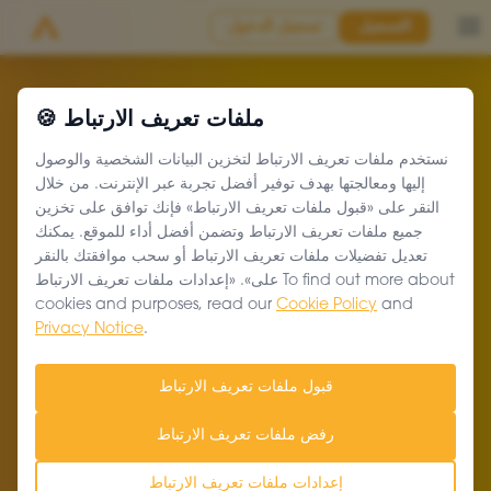
التسجيل
تسجيل الدخول
Op
🍪 ملفات تعريف الارتباط
نستخدم ملفات تعريف الارتباط لتخزين البيانات الشخصية والوصول
إليها ومعالجتها بهدف توفير أفضل تجربة عبر الإنترنت. من خلال
النقر على «قبول ملفات تعريف الارتباط» فإنك توافق على تخزين
جميع ملفات تعريف الارتباط وتضمن أفضل أداء للموقع. يمكنك
العالم يدور
تعديل تفضيلات ملفات تعريف الارتباط أو سحب موافقتك بالنقر
على». «إعدادات ملفات تعريف الارتباط To find out more about
الجوال
cookies and purposes, read our
Cookie Policy
and
Privacy Notice
.
ظاهرة عالم الجوال من خلال
عيون وسيط زيتانو
قبول ملفات تعريف الارتباط
دراسة, يناير 2023
رفض ملفات تعريف الارتباط
إعدادات ملفات تعريف الارتباط