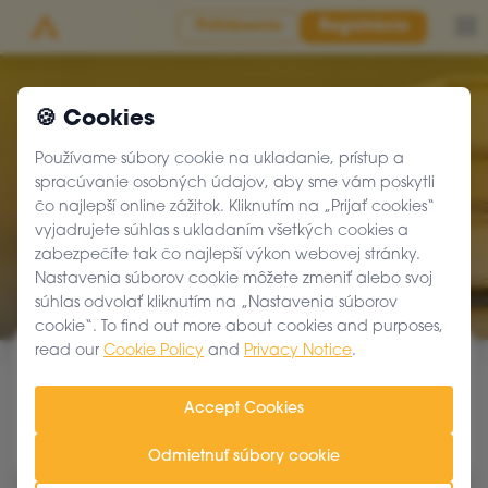
Prihlásenie
Registrácia
Op
🍪 Cookies
Často kladené
Používame súbory cookie na ukladanie, prístup a
spracúvanie osobných údajov, aby sme vám poskytli
otázky
čo najlepší online zážitok. Kliknutím na „Prijať cookies“
vyjadrujete súhlas s ukladaním všetkých cookies a
zabezpečíte tak čo najlepší výkon webovej stránky.
Nastavenia súborov cookie môžete zmeniť alebo svoj
súhlas odvolať kliknutím na „Nastavenia súborov
cookie“. To find out more about cookies and purposes,
read our
Cookie Policy
and
Privacy Notice
.
Základné pojmy
Accept Cookies
FAQ
Odmietnuť súbory cookie